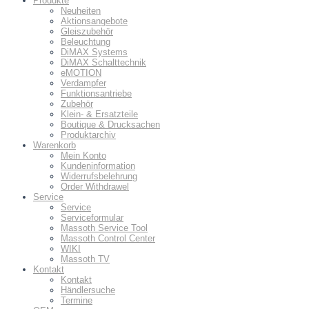
Produkte
Neuheiten
Aktionsangebote
Gleiszubehör
Beleuchtung
DiMAX Systems
DiMAX Schalttechnik
eMOTION
Verdampfer
Funktionsantriebe
Zubehör
Klein- & Ersatzteile
Boutique & Drucksachen
Produktarchiv
Warenkorb
Mein Konto
Kundeninformation
Widerrufsbelehrung
Order Withdrawel
Service
Service
Serviceformular
Massoth Service Tool
Massoth Control Center
WIKI
Massoth TV
Kontakt
Kontakt
Händlersuche
Termine