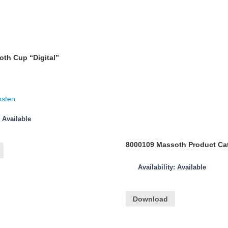
th Cup “Digital”
osten
: Available
8000109 Massoth Product Ca
Availability: Available
Download