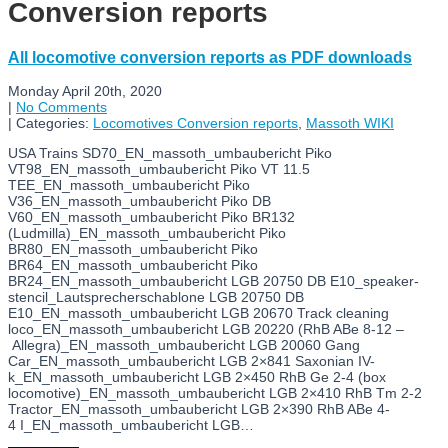
Conversion reports
All locomotive conversion reports as PDF downloads
Monday April 20th, 2020
|
No Comments
| Categories:
Locomotives Conversion reports
,
Massoth WIKI
USA Trains SD70_EN_massoth_umbaubericht Piko
VT98_EN_massoth_umbaubericht Piko VT 11.5
TEE_EN_massoth_umbaubericht Piko
V36_EN_massoth_umbaubericht Piko DB
V60_EN_massoth_umbaubericht Piko BR132
(Ludmilla)_EN_massoth_umbaubericht Piko
BR80_EN_massoth_umbaubericht Piko
BR64_EN_massoth_umbaubericht Piko
BR24_EN_massoth_umbaubericht LGB 20750 DB E10_speaker-
stencil_Lautsprecherschablone LGB 20750 DB
E10_EN_massoth_umbaubericht LGB 20670 Track cleaning
loco_EN_massoth_umbaubericht LGB 20220 (RhB ABe 8-12 –
Allegra)_EN_massoth_umbaubericht LGB 20060 Gang
Car_EN_massoth_umbaubericht LGB 2×841 Saxonian IV-
k_EN_massoth_umbaubericht LGB 2×450 RhB Ge 2-4 (box
locomotive)_EN_massoth_umbaubericht LGB 2×410 RhB Tm 2-2
Tractor_EN_massoth_umbaubericht LGB 2×390 RhB ABe 4-
4 I_EN_massoth_umbaubericht LGB…