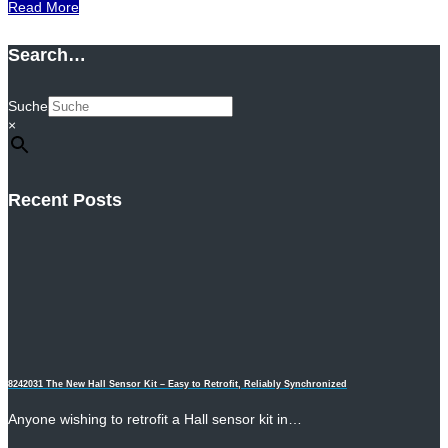
Read More
Search…
Suche
×
Recent Posts
8242031 The New Hall Sensor Kit – Easy to Retrofit, Reliably Synchronized
Anyone wishing to retrofit a Hall sensor kit in…