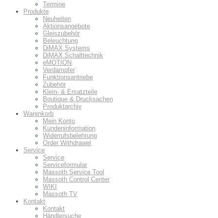
Termine
Produkte
Neuheiten
Aktionsangebote
Gleiszubehör
Beleuchtung
DiMAX Systems
DiMAX Schalttechnik
eMOTION
Verdampfer
Funktionsantriebe
Zubehör
Klein- & Ersatzteile
Boutique & Drucksachen
Produktarchiv
Warenkorb
Mein Konto
Kundeninformation
Widerrufsbelehrung
Order Withdrawel
Service
Service
Serviceformular
Massoth Service Tool
Massoth Control Center
WIKI
Massoth TV
Kontakt
Kontakt
Händlersuche