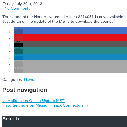
Friday July 20th, 2018
|
No Comments
The sound of the Harzer five-coupler loco 821×081 is now available 
Just do an online update of the MST3 to download the sound.
Categories:
News
Post navigation
←
Malfunction Online Update MST
Important note on Massoth Track Connectors
→
Search…