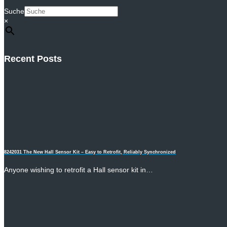
Suche
×
Recent Posts
8242031 The New Hall Sensor Kit – Easy to Retrofit, Reliably Synchronized
Anyone wishing to retrofit a Hall sensor kit in…