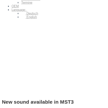
Termine
OEM
Language:
Deutsch
English
New sound available in MST3