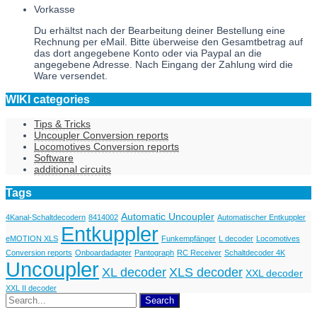
Vorkasse
Du erhältst nach der Bearbeitung deiner Bestellung eine
Rechnung per eMail. Bitte überweise den Gesamtbetrag auf
das dort angegebene Konto oder via Paypal an die
angegebene Adresse. Nach Eingang der Zahlung wird die
Ware versendet.
WIKI categories
Tips & Tricks
Uncoupler Conversion reports
Locomotives Conversion reports
Software
additional circuits
Tags
Automatic Uncoupler
4Kanal-Schaltdecodern
8414002
Automatischer Entkuppler
Entkuppler
eMOTION XLS
Funkempfänger
L decoder
Locomotives
Conversion reports
Onboardadapter
Pantograph
RC Receiver
Schaltdecoder 4K
Uncoupler
XL decoder
XLS decoder
XXL decoder
XXL II decoder