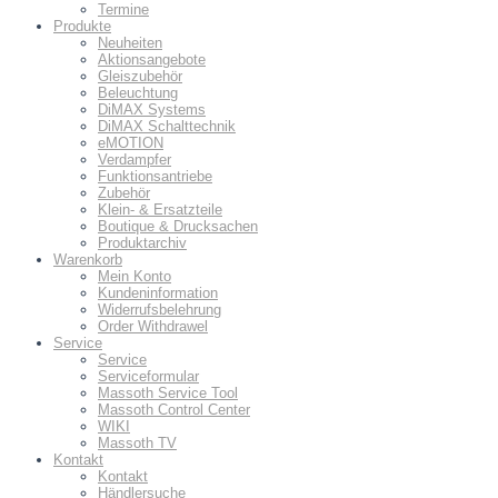
Termine
Produkte
Neuheiten
Aktionsangebote
Gleiszubehör
Beleuchtung
DiMAX Systems
DiMAX Schalttechnik
eMOTION
Verdampfer
Funktionsantriebe
Zubehör
Klein- & Ersatzteile
Boutique & Drucksachen
Produktarchiv
Warenkorb
Mein Konto
Kundeninformation
Widerrufsbelehrung
Order Withdrawel
Service
Service
Serviceformular
Massoth Service Tool
Massoth Control Center
WIKI
Massoth TV
Kontakt
Kontakt
Händlersuche